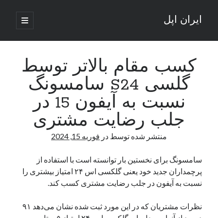
ایران اپل
باز
کردن
نوار
فهرست
اصلی
جستجو
کناری
جستجو
کسب مقام بالاتر توسط
گلسی S24 سامسونگ
نوشته‌های تازه
نسبت به آیفون 15 در
راه‌های اتصال موبایل و کامپیوتر به یکدیگر: تجربه‌ای یکپارچه و کاربردی
جلب رضایت مشتری
انتقاد کاربران از اتمام زودهنگام بسته‌های اینترنت ایرانسل همزمان با شرایط
جنگی
منتشر شده توسط
در
فوریه 15, 2024
ادعای نت‌بلاکس: قطعی اینترنت ایران بیش از 120 ساعت ادامه یافت؛ اتصال
کشور به حدود یک درصد رسید
سامسونگ برای نخستین بار توانسته است با استفاده از
قطعی اینترنت در ایران از مرز 48 ساعت گذشت!
پرچمداران جدید خود یعنی گلکسی اس ۲۴ امتیاز بیشتری را
گوشی HMD Luma با دوربین 50 مگاپیکسل و نمایشگر 120 هرتز رونمایی شد
نسبت به آیفون در جلب رضایت مشتری کسب کند.
نظرات مشتریان که در این مورد ثبت شده نشان می‌دهد ۹۱
آخرین دیدگاه‌ها
درصد از آنها به مدل پایه گلکسی اس ۲۴ امتیاز ۵ ستاره