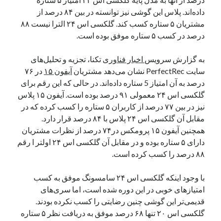
یک نویسنده دیدگاه وردپرس
در
تعمیرات تخصصی فیس آیدی
داده‌اند. پلاس این گوشی نیز توانسته در بین ۸۴ درصد از
مشتریان ۵ ستاره کسب کند. گلکسی اس ۲۴ الترا نیست ۸۸
درصد در کسب ۵ ستاره موفق بوده است.
بایگانی‌ها
به گزارش سرویس
اخبار فناوری
تکنا، تجزیه و تحلیل‌های
مارس 2026
سایت PerfectRec نشان می‌دهد مشتریان
آیفون ۱۵
در ۷۶
فوریه 2026
درصد به آن امتیاز 5 ستاره داده‌اند. در حالی که این رقم برای
ژانویه 2026
گلکسی اس ۲۴ معمولی ۹۱ درصد بوده است. آیفون ۱۵ پلاس
دسامبر 2025
نیز در بین ۷۷ درصد از کاربران ۵ ستاره را کسب کرده که در
نوامبر 2025
مقابل آن گلکسی اس ۲۴ پلاس با ۸۴ درصد قرار دارد.
آگوست 2025
همچنین آیفون ۱۵ پرومکس در۷۴ درصد از نظرات مشتریان
جولای 2025
دارای ۵ ستاره بوده و در مقابل آن گلکسی اس ۲۴ اولتر ا رقم
ژوئن 2025
۸۸ درصد را کسب کرده است.
می 2025
آوریل 2025
با وجود اینکه گلکسی اس ۲۴ سامسونگ موفق به کسب
مارس 2025
امتیازهای خوبی در این دوره شده است، اما سری‌های
فوریه 2025
قدیمی‌تر این گوشی چنین رضایتی را کسب نکرده بودند.
ژانویه 2025
گلکسی اس ۲۰ تنها ۶۸ درصد موفق به دریافت نظر ۵ ستاره
دسامبر 2024