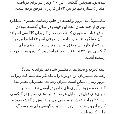
شده بود. همچنین گلکسی اس ۲۰ اولترا نیز برای دریافت
نوامبر 2024
امتیاز ۵ ستاره تنها در بین ۷۲ از کاربران موفق بوده است.
اکتبر 2024
سپتامبر 2024
سامسونگ به مرور توانسته در جلب رضایت مشتری عملکرد
آگوست 2024
بهتری از خود نشان دهد. این جهش در سال گذشته میلادی
جولای 2024
اتفاق افتاد. به طوری که ۷۵ درصد از کاربران گلکسی اس ۲۳
ژوئن 2024
به آن عملکرد ۵ ستاره دادند. از طرفی اس ۲۳ اولترا نیز در
می 2024
بین ۸۲ از کاربران موفق به این امتیاز شد. این رقم برای
آوریل 2024
گلکسی اس ۲۴ نیز ۱۶ درصد افزایش پیدا کرده و به ۹۱ درصد
مارس 2024
رسیده است.
فوریه 2024
ژانویه 2024
البته تجزیه و تحلیل‌های منتشر شده نمی‌تواند به سادگی
دسامبر 2023
رضایت مشتریان این دو برند را با یکدیگر مقایسه کند. زیرا به
نوامبر 2023
مرور زمان ممکن است میزان رضایت مشتریان تغییر پیدا
اکتبر 2023
کند. عدم وجود نوآوری‌های خاص در آیفون ۱۵ نسبت به
سپتامبر 2023
سری‌های قبل در مقابل عرضه قابلیت‌های متنوع در گلکسی
آگوست 2023
اس ۲۴ همانند
هوش مصنوعی
می‌تواند بیش از گذشته توجه
جولای 2023
کاربران و رضایت آنان را به سمت گوشی‌های سامسونگ
دسامبر 2022
جلب کرده باشد.