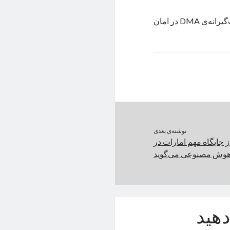
با تأیید مقامات اروپا، دو پلتفرم آی‌مسیج و بینگ از قانون خبرساز و سخت‌گیرانه‌ی DMA در امان
نوشته‌ی بعدی
لق ChatGPT از جایگاه مهم امارات در
وش مصنوعی می‌گوید
هید