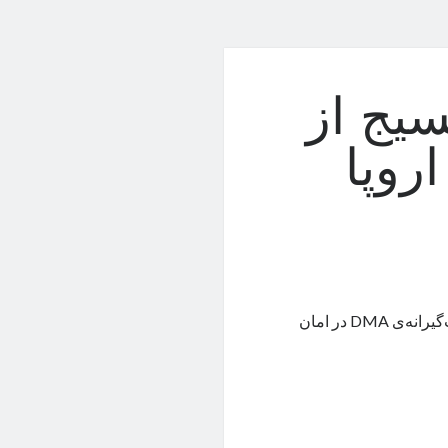
یج از
روپا
با تأیید مقامات اروپا، دو پلتفرم آی‌مسیج و بینگ از قانون خبرساز و سخت‌گیرانه‌ی DMA در امان