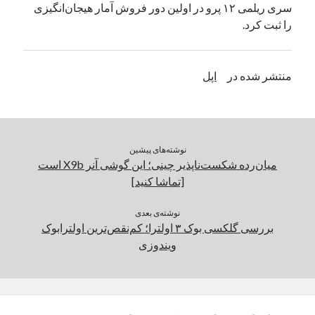
سری ریلمی ۱۲ پرو در اولین دور فروش آمار هیجان‌انگیزی
یک نویسنده دیدگاه وردپرس
در
تعمیرات تخصصی فیس آیدی
را ثبت کرد.
بایگانی‌ها
منتشر شده در
اپل
مارس 2026
فوریه 2026
ژانویه 2026
دسامبر 2025
نوشته‌های پیشین
نوامبر 2025
میان‌رده شکست‌ناپذیر چینی؛ این گوشی آنر X9b است
آگوست 2025
[تماشا کنید]
جولای 2025
ژوئن 2025
نوشته‌ی بعدی
بررسی گلکسی بوک ۳ اولترا؛ کم‌نقص‌ترین اولترابوک
می 2025
ویندوزی
آوریل 2025
مارس 2025
فوریه 2025
ژانویه 2025
دسامبر 2024