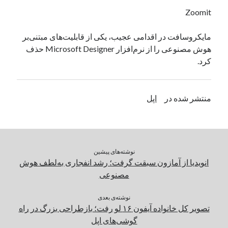
یک نویسنده دیدگاه وردپرس
در
تعمیرات تخصصی فیس آیدی
Zoomit
مایکروسافت در اقدامی عجیب، یکی از قابلیت‌های مبتنی‌بر
هوش مصنوعی را از نرم‌افزار Microsoft Designer حذف
بایگانی‌ها
کرد.
مارس 2026
فوریه 2026
ژانویه 2026
منتشر شده در
اپل
دسامبر 2025
نوامبر 2025
آگوست 2025
جولای 2025
نوشته‌های پیشین
ژوئن 2025
انویدیا از آمازون سبقت گرفت؛ رشد انفجاری به‌لطف هوش
می 2025
مصنوعی
آوریل 2025
مارس 2025
نوشته‌ی بعدی
فوریه 2025
تصویر کل خانواده آیفون ۱۶ لو رفت؛ بازطراحی بزرگ در راه
ژانویه 2025
گوشی‌های اپل
دسامبر 2024