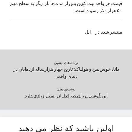
قیمت هر واحد بیت کوین پس‌ از مدت‌ها بار دیگر به سطح مهم
یک نویسنده دیدگاه وردپرس
در
تعمیرات تخصصی فیس آیدی
۵۰ هزار دلار رسیده است.
بایگانی‌ها
منتشر شده در
اپل
مارس 2026
فوریه 2026
ژانویه 2026
دسامبر 2025
نوشته‌های پیشین
نوامبر 2025
دانا، خوش‌یمن و هولناک: تاریخ چهار هزارساله اژدهایان در
آگوست 2025
دنیای واقعی
جولای 2025
ژوئن 2025
نوشته‌ی بعدی
این گوشی ارزان طرفداران بسیار زیادی دارد
می 2025
آوریل 2025
مارس 2025
فوریه 2025
ژانویه 2025
اولین باشید که نظر می دهید
دسامبر 2024