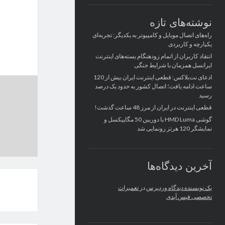
نوشته‌های تازه
راه‌های اتصال موبایل و کامپیوتر به یکدیگر: تجربه‌ای
یکپارچه و کاربردی
انتقاد کاربران از اتمام زودهنگام بسته‌های اینترنت
ایرانسل همزمان با شرایط جنگی
ادعای نت‌بلاکس: قطعی اینترنت ایران بیش از 120
ساعت ادامه یافت؛ اتصال کشور به حدود یک درصد
رسید
قطعی اینترنت در ایران از مرز 48 ساعت گذشت!
گوشی HMD Luma با دوربین 50 مگاپیکسل و
نمایشگر 120 هرتز رونمایی شد
آخرین دیدگاه‌ها
یک نویسنده دیدگاه وردپرس
در
تعمیرات
تخصصی فیس آیدی