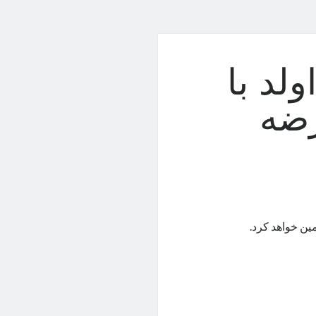
لد با
رضه
ین خواهد کرد.