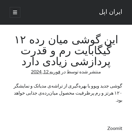
ایران اپل
باز
کردن
نوار
فهرست
اصلی
جستجو
کناری
جستجو
این گوشی میان رده ۱۲
گیگابایت رم و قدرت
نوشته‌های تازه
پردازشی زیادی دارد
راه‌های اتصال موبایل و کامپیوتر به یکدیگر: تجربه‌ای یکپارچه و کاربردی
منتشر شده توسط
در
فوریه 12, 2024
انتقاد کاربران از اتمام زودهنگام بسته‌های اینترنت ایرانسل همزمان با شرایط
جنگی
ادعای نت‌بلاکس: قطعی اینترنت ایران بیش از 120 ساعت ادامه یافت؛ اتصال
گوشی جدید ویوو با بهره‌گیری از تراشه‌ی مدیاتک و نمایشگر
کشور به حدود یک درصد رسید
۱۲۰ هرتز و رم پرظرفیت محصول میان‌رده‌ی جذابی خواهد
قطعی اینترنت در ایران از مرز 48 ساعت گذشت!
بود.
گوشی HMD Luma با دوربین 50 مگاپیکسل و نمایشگر 120 هرتز رونمایی شد
آخرین دیدگاه‌ها
Zoomit