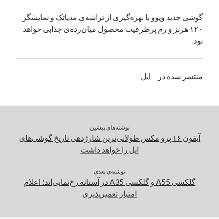
یک نویسنده دیدگاه وردپرس
در
تعمیرات تخصصی فیس آیدی
گوشی جدید ویوو با بهره‌گیری از تراشه‌ی مدیاتک و نمایشگر
۱۲۰ هرتز و رم پرظرفیت محصول میان‌رده‌ی جذابی خواهد
بود.
بایگانی‌ها
مارس 2026
منتشر شده در
اپل
فوریه 2026
ژانویه 2026
دسامبر 2025
نوامبر 2025
آگوست 2025
نوشته‌های پیشین
جولای 2025
آیفون ۱۶ پرو مکس طولانی‌ترین شارژدهی تاریخ گوشی‌های
ژوئن 2025
اپل را خواهد داشت
می 2025
آوریل 2025
نوشته‌ی بعدی
گلکسی A55 و گلکسی A35 در آستانه رخ‌نمایی‌اند؛ اعلام
مارس 2025
امتیاز تعمیرپذیری
فوریه 2025
ژانویه 2025
دسامبر 2024