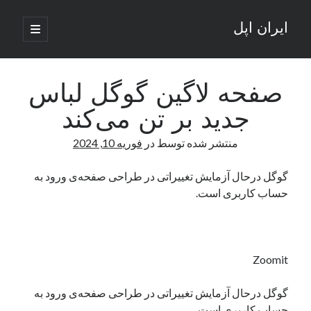
ایران اپل
باز
کردن
نوار
فهرست
اصلی
جستجو
کناری
جستجو
صفحه لاگین گوگل لباس
جدید بر تن می‌کند
نوشته‌های تازه
منتشر شده توسط
در
فوریه 10, 2024
راه‌های اتصال موبایل و کامپیوتر به یکدیگر: تجربه‌ای یکپارچه و کاربردی
انتقاد کاربران از اتمام زودهنگام بسته‌های اینترنت ایرانسل همزمان با شرایط
گوگل درحال آزمایش تغییراتی در طراحی صفحه‌ی ورود به
جنگی
حساب کاربری است.
ادعای نت‌بلاکس: قطعی اینترنت ایران بیش از 120 ساعت ادامه یافت؛ اتصال
کشور به حدود یک درصد رسید
قطعی اینترنت در ایران از مرز 48 ساعت گذشت!
گوشی HMD Luma با دوربین 50 مگاپیکسل و نمایشگر 120 هرتز رونمایی شد
Zoomit
گوگل درحال آزمایش تغییراتی در طراحی صفحه‌ی ورود به
آخرین دیدگاه‌ها
حساب کاربری است.