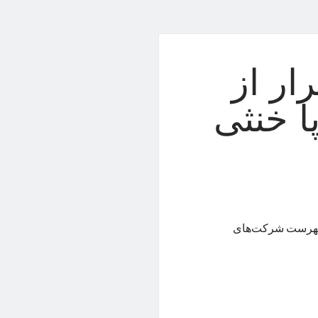
ار از
ا خنثی
ه فهرست شرکت‌های