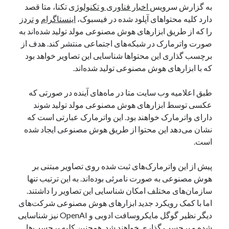
به گزارش سرویس
اخبار فناوری و تکنولوژی
تکنا، متا قصد
یک نویسنده دیدگاه وردپرس
در
تعمیرات تخصصی فیس آیدی
دارد کلیه محتواهای آپلود شده در فیسبوک،
اینستاگرام
و
تردز
را که از طریق ابزارهای هوش مصنوعی مولد تولید شده‌اند به
صورت واترمارک در شبکه‌های اجتماعی منتشر کند. هدف از
بایگانی‌ها
برچسب گذاری این محتواها شناسایی این تصاویر خواهد بود
که با ابزارهای هوش مصنوعی تولید شده‌اند.
مارس 2026
فوریه 2026
طبق اعلامیه وب سایت متا در ماه‌های آینده در صورتی که
ژانویه 2026
عکسی توسط ابزارهای هوش مصنوعی مولد تولید شوند
دسامبر 2025
دارای واترمارک خواهند بود. این واترمارک عبارتی است که
نوامبر 2025
نشان می‌دهد این محتوا از طریق هوش مصنوعی ایجاد شده
آگوست 2025
است.
جولای 2025
ژوئن 2025
پیش از این واترمارک‌های ثبت شده روی تصاویر مبتنی بر
می 2025
هوش مصنوعی به صورت نامرئی بوده‌اند. به این ترتیب تنها
آوریل 2025
سازمان‌های مختلف امکان شناسایی این تصاویر را داشتند.
مارس 2025
اما با کمک رویکرد جدید ابزارهای هوش مصنوعی شرکت‌های
فوریه 2025
دیگر نظیر گوگل مایکروسافت ادوبی و OpenAI نیز شناسایی
ژانویه 2025
شده و برچسب گذاری خواهند شد. همچنین کلیه برچسب‌ها
دسامبر 2024