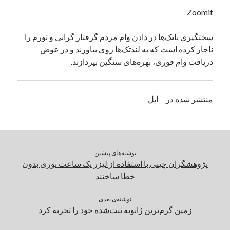
یک نویسنده دیدگاه وردپرس
در
تعمیرات تخصصی فیس آیدی
Zoomit
سختگیری‌ بانک‌ها در دادن وام مردم گرفتار گرانی و تورم را
ناچار کرده است که به لندتک‌ها روی بیاورند و در عوض
بایگانی‌ها
دریافت وام فوری، بهره‌های سنگین بپردازند.
مارس 2026
فوریه 2026
ژانویه 2026
منتشر شده در
اپل
دسامبر 2025
نوامبر 2025
آگوست 2025
جولای 2025
نوشته‌های پیشین
ژوئن 2025
پژوهشگران چینی با استفاده از لیزر یک ساعت نوری بدون
می 2025
خطا ساختند
آوریل 2025
مارس 2025
نوشته‌ی بعدی
فوریه 2025
زمین گرم‌ترین ژانویه ثبت‌شده خود را تجربه کرد
ژانویه 2025
دسامبر 2024