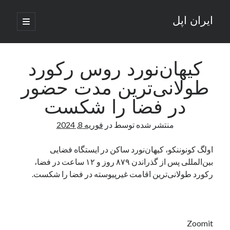
ایران اپل
باز
کردن
نوار
فهرست
اصلی
جستجو
کناری
جستجو
کیهان‌نورد روس رکورد
طولانی‌ترین مدت حضور
نوشته‌های تازه
در فضا را شکست
راه‌های اتصال موبایل و کامپیوتر به یکدیگر: تجربه‌ای یکپارچه و کاربردی
منتشر شده توسط
در
فوریه 8, 2024
انتقاد کاربران از اتمام زودهنگام بسته‌های اینترنت ایرانسل همزمان با شرایط
جنگی
ادعای نت‌بلاکس: قطعی اینترنت ایران بیش از 120 ساعت ادامه یافت؛ اتصال
اولگ کونوننکو، کیهان‌نورد ساکن در ایستگاه فضایی
کشور به حدود یک درصد رسید
بین‌المللی پس از گذراندن ۸۷۹ روز و ۱۲ ساعت در فضا،
قطعی اینترنت در ایران از مرز 48 ساعت گذشت!
رکورد طولانی‌ترین اقامت غیرپیوسته در فضا را شکست.
گوشی HMD Luma با دوربین 50 مگاپیکسل و نمایشگر 120 هرتز رونمایی شد
آخرین دیدگاه‌ها
Zoomit