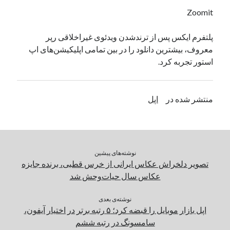
یک نویسنده دیدگاه وردپرس
در
تعمیرات تخصصی فیس آیدی
Zoomit
پلتفرم ایکس پس از ترندشدن ویدئوی غیراخلاقی رپر
معروف، بیشترین دانلود را در بین تمامی اپلیکیشن‌های اپ
بایگانی‌ها
استور تجربه کرد.
مارس 2026
فوریه 2026
ژانویه 2026
منتشر شده در
اپل
دسامبر 2025
نوامبر 2025
آگوست 2025
جولای 2025
نوشته‌های پیشین
ژوئن 2025
تصویر دلخراش عکاس ایرانی از خرس قطبی، برنده جایزه
می 2025
عکاس سال حیات‌وحش شد
آوریل 2025
مارس 2025
نوشته‌ی بعدی
فوریه 2025
اپل بازار موبایل را قبضه کرد؛ ۵ رتبه برتر در اختیار آیفون،
ژانویه 2025
سامسونگ در رتبه ششم
دسامبر 2024