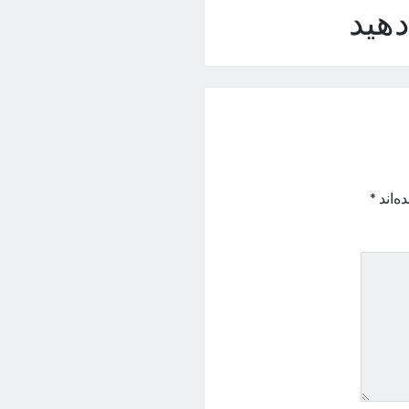
هید
ه‌اند
*