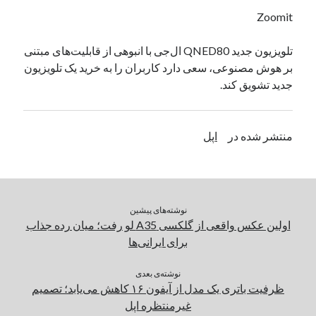
یک نویسنده دیدگاه وردپرس
در
تعمیرات تخصصی فیس آیدی
Zoomit
تلویزیون جدید QNED80 ال‌‌جی با انبوهی از قابلیت‌های مبتنی
بر هوش مصنوعی‌، سعی دارد کاربران را به خرید یک تلویزیون
بایگانی‌ها
جدید تشویق کند.
مارس 2026
فوریه 2026
ژانویه 2026
منتشر شده در
اپل
دسامبر 2025
نوامبر 2025
آگوست 2025
جولای 2025
نوشته‌های پیشین
ژوئن 2025
اولین عکس واقعی از گلکسی A35 لو رفت؛ میان رده جذاب
می 2025
برای ایرانی‌ها
آوریل 2025
مارس 2025
نوشته‌ی بعدی
فوریه 2025
ظرفیت باتری یک مدل از آیفون ۱۶ کاهش می‌یابد؛ تصمیم
ژانویه 2025
غیرمنتظره اپل
دسامبر 2024