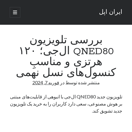
ایران اپل
باز
کردن
نوار
فهرست
اصلی
جستجو
کناری
جستجو
بررسی تلویزیون
QNED80 ال‌جی؛ ۱۲۰
نوشته‌های تازه
هرتزی و مناسبِ
راه‌های اتصال موبایل و کامپیوتر به یکدیگر: تجربه‌ای یکپارچه و کاربردی
کنسول‌های نسل نهمی
انتقاد کاربران از اتمام زودهنگام بسته‌های اینترنت ایرانسل همزمان با شرایط
جنگی
منتشر شده توسط
در
فوریه 7, 2024
ادعای نت‌بلاکس: قطعی اینترنت ایران بیش از 120 ساعت ادامه یافت؛ اتصال
کشور به حدود یک درصد رسید
تلویزیون جدید QNED80 ال‌‌جی با انبوهی از قابلیت‌های مبتنی
قطعی اینترنت در ایران از مرز 48 ساعت گذشت!
بر هوش مصنوعی‌، سعی دارد کاربران را به خرید یک تلویزیون
گوشی HMD Luma با دوربین 50 مگاپیکسل و نمایشگر 120 هرتز رونمایی شد
جدید تشویق کند.
آخرین دیدگاه‌ها