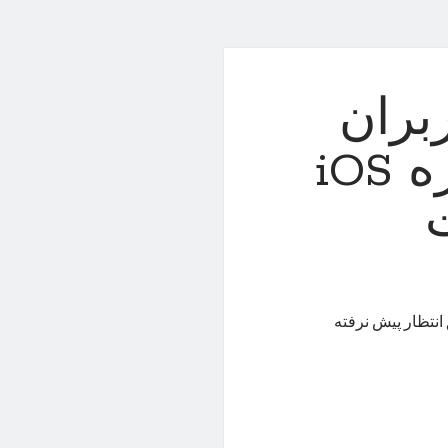
بران
آیفون؛ iOS 17 به اندازه iOS
 می‌دهد میزان استقبال از آخرین نسخه‌ی iOS طبق انتظار پیش نرفته