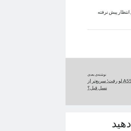
 می‌دهد میزان استقبال از آخرین نسخه‌ی iOS طبق انتظار پیش نرفته
نوشته‌ی بعدی
سرعت شارژ گلکسی A55 لو رفت؛ سریع‌تر از
نسل قبل؟
هید