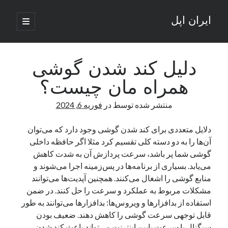
ایران اپل
باز
کردن
نوار
فهرست
اصلی
جستجو
کناری
جستجو
دلیل کند شدن گوشی
همراه مان چیست؟
نوشته‌های تازه
منتشر شده توسط
در
فوریه 6, 2024
راه‌های اتصال موبایل و کامپیوتر به یکدیگر: تجربه‌ای یکپارچه و کاربردی
انتقاد کاربران از اتمام زودهنگام بسته‌های اینترنت ایرانسل همزمان با شرایط
دلایل متعددی برای کند شدن گوشی وجود دارد که می‌توان
جنگی
آن‌ها را به دو دسته کلی تقسیم کرد مثلا اگر حافظه داخلی
ادعای نت‌بلاکس: قطعی اینترنت ایران بیش از 120 ساعت ادامه یافت؛ اتصال
گوشی شما پر باشد، سرعت پردازش آن به شدت کاهش
کشور به حدود یک درصد رسید
می‌یابد. بسیاری از برنامه‌ها در پس‌زمینه اجرا می‌شوند و
قطعی اینترنت در ایران از مرز 48 ساعت گذشت!
منابع گوشی را اشغال می‌کنند. همچنین آپدیت‌ها می‌توانند
گوشی HMD Luma با دوربین 50 مگاپیکسل و نمایشگر 120 هرتز رونمایی شد
مشکلات مربوط به عملکرد و سرعت را حل کنند. در ضمن
استفاده از بدافزارها و ویروس‌ها: بدافزارها می‌توانند به طور
قابل توجهی سرعت گوشی را کاهش دهند. ضعیف بودن
آخرین دیدگاه‌ها
سیگنال یا سرعت پایین اینترنت می‌تواند باعث کند شدن