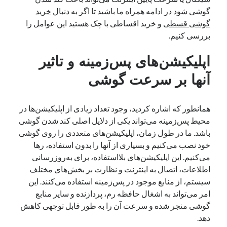
گوشی شود در ادامه همراه ما باشید تا اگر به دنبال
خرید
یک نویسنده دیدگاه وردپرس
در
تعمیرات تخصصی فیس آیدی
گوشی قسطی
و خرید اقساطی با چک هستید این عوامل را
بررسی کنیم.
بایگانی‌ها
اپلیکیشن‌های پس‌زمینه و تاثیر
مارس 2026
آنها بر سرعت گوشی
فوریه 2026
ژانویه 2026
دسامبر 2025
همانطور که اشاره کردید، وجود تعداد زیادی از اپلیکیشن‌ها در
نوامبر 2025
محیط پس‌زمینه می‌تواند یکی از دلایل اصلی کند شدن گوشی
آگوست 2025
باشد. ما در طول زمان، اپلیکیشن‌های متعددی را روی گوشی
جولای 2025
خود نصب می‌کنیم و بسیاری از آنها را بدون استفاده، رها
ژوئن 2025
می‌کنیم. این اپلیکیشن‌های بلااستفاده، برای به‌روزرسانی
می 2025
اطلاعات، اتصال به اینترنت و نظارت بر بخش‌های مختلف
آوریل 2025
سیستم، از منابع موجود در پس‌زمینه استفاده می‌کنند. این
مارس 2025
امر می‌تواند به اشغال حافظه رم، پردازنده و سایر منابع
فوریه 2025
گوشی منجر شده و سرعت آن را به طور قابل توجهی کاهش
ژانویه 2025
دهد.
دسامبر 2024