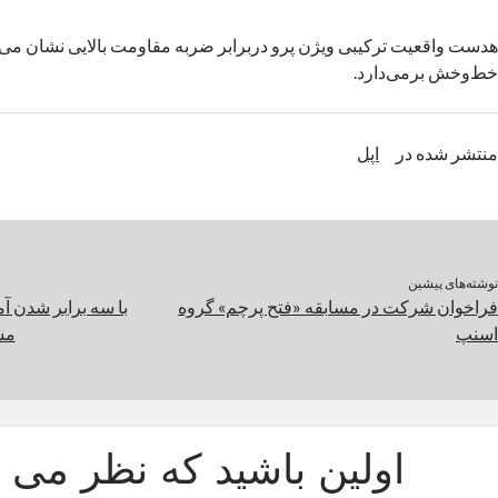
هدست واقعیت ترکیبی ویژن پرو دربرابر ضربه مقاومت بالایی نشان می‌ده
خط‌وخش برمی‌دارد.
منتشر شده در
اپل
نوشته‌های پیشین
فراخوان شرکت در مسابقه «فتح پرچم» گروه
با سه برابر شدن آم
اسنپ
مس
اولین باشید که نظر می د