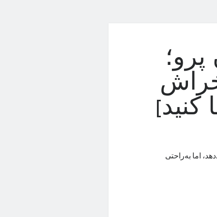
پرو؛
راش‌
کنید]
د، اما به‌راحتی