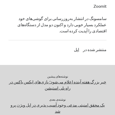
یک نویسنده دیدگاه وردپرس
در
تعمیرات تخصصی فیس آیدی
Zoomit
سامسونگ در انتشار به‌روزرسانی برای گوشی‌های خود
عملکرد بسیار خوبی دارد و اکنون دو مدل از دستگاه‌های
بایگانی‌ها
اقتصادی را آپدیت کرده است.
مارس 2026
فوریه 2026
ژانویه 2026
منتشر شده در
اپل
دسامبر 2025
نوامبر 2025
آگوست 2025
جولای 2025
نوشته‌های پیشین
ژوئن 2025
خبر بزرگ هفته آینده اعلام می‌شود؛ بازی‌های ایکس باکس در
می 2025
راه پلی استیشن
آوریل 2025
مارس 2025
نوشته‌ی بعدی
فوریه 2025
یک محقق امنیتی مدعی وجود آسیب پذیری در اپل ویژن پرو
ژانویه 2025
شد
دسامبر 2024