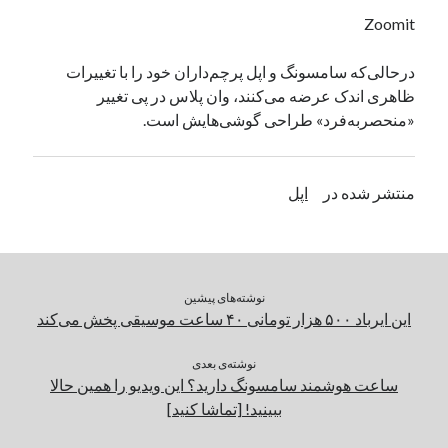
یک نویسنده دیدگاه وردپرس
در
تعمیرات تخصصی فیس آیدی
Zoomit
در‌حالی‌که سامسونگ و اپل پرچم‌داران خود را با تغییرات
ظاهری اندک عرضه می‌کنند، وان پلاس در پی تغییر
بایگانی‌ها
«منحصربه‌فرد» طراحی گوشی‌هایش است.
مارس 2026
فوریه 2026
ژانویه 2026
منتشر شده در
اپل
دسامبر 2025
نوامبر 2025
آگوست 2025
جولای 2025
نوشته‌های پیشین
ژوئن 2025
این ایرباد ۵۰۰ هزار تومانی ۴۰ ساعت موسیقی پخش می‌کند
می 2025
آوریل 2025
نوشته‌ی بعدی
مارس 2025
ساعت هوشمند سامسونگ دارید؟ این ویدیو را همین حالا
فوریه 2025
ببینید! [تماشا کنید]
ژانویه 2025
دسامبر 2024