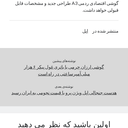
گوشی اقتصادی ردمی A3 طراحی جدید و مشخصات قابل
یک نویسنده دیدگاه وردپرس
در
تعمیرات تخصصی فیس آیدی
قبولی خواهد داشت.
بایگانی‌ها
منتشر شده در
اپل
مارس 2026
فوریه 2026
ژانویه 2026
دسامبر 2025
نوشته‌های پیشین
نوامبر 2025
گوشی ارزان چرمی با باتری غول پیکر ۶ هزار
آگوست 2025
میلی‌آمپرساعتی در راه است
جولای 2025
ژوئن 2025
نوشته‌ی بعدی
هدست جنجالی اپل ویژن پرو با قیمت نجومی به ایران رسید
می 2025
آوریل 2025
مارس 2025
فوریه 2025
ژانویه 2025
اولین باشید که نظر می دهید
دسامبر 2024