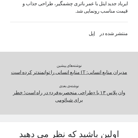
ایرباد جدید ایتل با عمر باتری چشمگیر، طراحی جذاب و
یک نویسنده دیدگاه وردپرس
در
تعمیرات تخصصی فیس آیدی
قیمت مناسب رونمایی شد.
بایگانی‌ها
منتشر شده در
اپل
مارس 2026
فوریه 2026
ژانویه 2026
دسامبر 2025
نوشته‌های پیشین
نوامبر 2025
مدیران منابع انسانی: IT منابع انسانی را توانمندتر کرده است
آگوست 2025
جولای 2025
نوشته‌ی بعدی
وان پلاس ۱۳ با «طراحی منحصر‌به‌فرد» در راه است؛ خطر
ژوئن 2025
برای شیائومی
می 2025
آوریل 2025
مارس 2025
فوریه 2025
ژانویه 2025
اولین باشید که نظر می دهید
دسامبر 2024