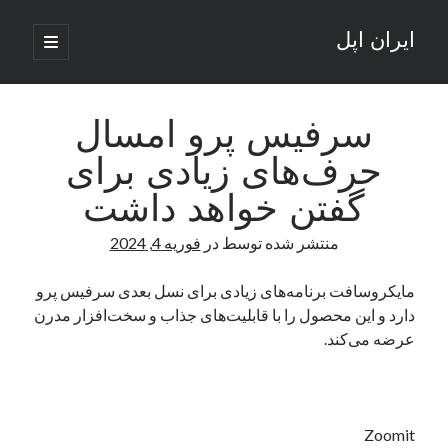
ایران اپل
باز
کردن
نوار
فهرست
اصلی
جستجو
کناری
جستجو
سرفیس پرو امسال
حرف‌های زیادی برای
نوشته‌های تازه
گفتن خواهد داشت
راه‌های اتصال موبایل و کامپیوتر به یکدیگر: تجربه‌ای یکپارچه و کاربردی
منتشر شده توسط
در
فوریه 4, 2024
انتقاد کاربران از اتمام زودهنگام بسته‌های اینترنت ایرانسل همزمان با شرایط
جنگی
ادعای نت‌بلاکس: قطعی اینترنت ایران بیش از 120 ساعت ادامه یافت؛ اتصال
مایکروسافت برنامه‌های زیادی برای نسل بعدی سرفیس پرو
کشور به حدود یک درصد رسید
دارد و این محصول را با قابلیت‌های جذاب و سخت‌افزار مدرن
قطعی اینترنت در ایران از مرز 48 ساعت گذشت!
عرضه می‌کند.
گوشی HMD Luma با دوربین 50 مگاپیکسل و نمایشگر 120 هرتز رونمایی شد
آخرین دیدگاه‌ها
Zoomit