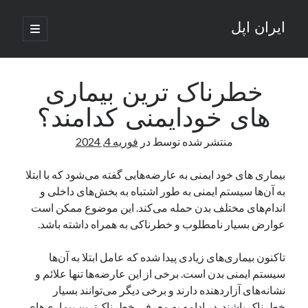
ایران اپل
باز
کردن
نوار
فهرست
اصلی
جستجو
کناری
جستجو
خطرناک ترین بیماری
های خودایمنی کدامند؟
نوشته‌های تازه
منتشر شده توسط
در
فوریه 4, 2024
راه‌های اتصال موبایل و کامپیوتر به یکدیگر: تجربه‌ای یکپارچه و کاربردی
انتقاد کاربران از اتمام زودهنگام بسته‌های اینترنت ایرانسل همزمان با شرایط
بیماری های خود ایمنی به عارضه‌هایی گفته می‌شود که با ابتلا
جنگی
به آن‌ها سیستم ایمنی به ‌طور اشتباه به بخش‌های داخلی و
ادعای نت‌بلاکس: قطعی اینترنت ایران بیش از 120 ساعت ادامه یافت؛ اتصال
اندام‌های مختلف بدن حمله می‌کند. این موضوع ممکن است
کشور به حدود یک درصد رسید
عوارض بسیار نامطلوب و خطرناکی به ‌همراه داشته باشد.
قطعی اینترنت در ایران از مرز 48 ساعت گذشت!
گوشی HMD Luma با دوربین 50 مگاپیکسل و نمایشگر 120 هرتز رونمایی شد
تاکنون بیماری‌های زیادی پیدا شده که عامل ابتلا به آن‌ها
سیستم ایمنی بدن است. برخی از این عارضه‌ها تنها علائم و
نشانه‌های آزاردهنده دارند و برخی دیگر می‌توانند بسیار
آخرین دیدگاه‌ها
خطرناک باشند. در ادامه به معرفی خطرناک‌ترین بیماری‌های