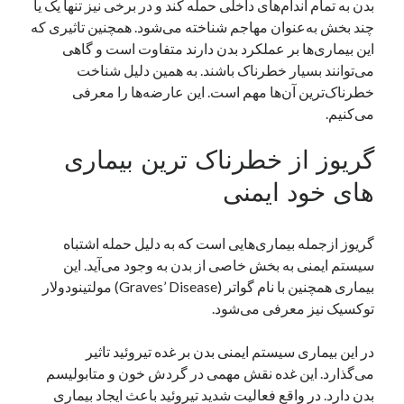
بدن به تمام اندام‌های داخلی حمله کند و در برخی نیز تنها یک یا
نوامبر 2024
چند بخش به‌عنوان مهاجم شناخته می‌شود. همچنین تاثیری که
اکتبر 2024
این بیماری‌ها بر عملکرد بدن دارند متفاوت است و گاهی
سپتامبر 2024
می‌توانند بسیار خطرناک باشند. به همین دلیل شناخت
آگوست 2024
خطرناک‌ترین آن‌ها مهم است. این عارضه‌ها را معرفی
جولای 2024
می‌کنیم.
ژوئن 2024
می 2024
گریوز از خطرناک ترین بیماری
آوریل 2024
های خود ایمنی
مارس 2024
فوریه 2024
ژانویه 2024
گریوز ازجمله بیماری‌هایی است که به‌ دلیل حمله اشتباه
دسامبر 2023
سیستم ایمنی به بخش‌ خاصی از بدن به‌ وجود می‌آید. این
نوامبر 2023
بیماری همچنین با نام گواتر (Graves’ Disease) مولتینودولار
اکتبر 2023
توکسیک نیز معرفی می‌شود.
سپتامبر 2023
آگوست 2023
در این بیماری سیستم ایمنی بدن بر غده تیروئید تاثیر
جولای 2023
می‌گذارد. این غده نقش مهمی در گردش خون و متابولیسم
دسامبر 2022
بدن دارد. در واقع فعالیت شدید تیروئید باعث ایجاد بیماری