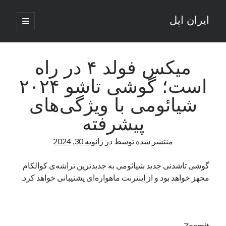
ایران اپل
باز
کردن
نوار
فهرست
اصلی
جستجو
کناری
جستجو
میکس فولد ۴ در راه
است؛ گوشی تاشو ۲۰۲۴
نوشته‌های تازه
شیائومی با ویژگی‌های
راه‌های اتصال موبایل و کامپیوتر به یکدیگر: تجربه‌ای یکپارچه و کاربردی
پیشرفته
انتقاد کاربران از اتمام زودهنگام بسته‌های اینترنت ایرانسل همزمان با شرایط
جنگی
منتشر شده توسط
در
ژانویه 30, 2024
ادعای نت‌بلاکس: قطعی اینترنت ایران بیش از 120 ساعت ادامه یافت؛ اتصال
کشور به حدود یک درصد رسید
گوشی تاشدنی جدید شیائومی به جدیدترین تراشه‌ی کوالکام
قطعی اینترنت در ایران از مرز 48 ساعت گذشت!
مجهز خواهد بود و از اینترنت ماهواره‌ای پشتیبانی خواهد کرد.
گوشی HMD Luma با دوربین 50 مگاپیکسل و نمایشگر 120 هرتز رونمایی شد
آخرین دیدگاه‌ها
Zoomit