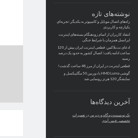
نوشته‌های تازه
راه‌های اتصال موبایل و کامپیوتر به یکدیگر: تجربه‌ای
یکپارچه و کاربردی
انتقاد کاربران از اتمام زودهنگام بسته‌های اینترنت
ایرانسل همزمان با شرایط جنگی
ادعای نت‌بلاکس: قطعی اینترنت ایران بیش از 120
ساعت ادامه یافت؛ اتصال کشور به حدود یک درصد
رسید
قطعی اینترنت در ایران از مرز 48 ساعت گذشت!
گوشی HMD Luma با دوربین 50 مگاپیکسل و
نمایشگر 120 هرتز رونمایی شد
آخرین دیدگاه‌ها
یک نویسنده دیدگاه وردپرس
در
تعمیرات
تخصصی فیس آیدی