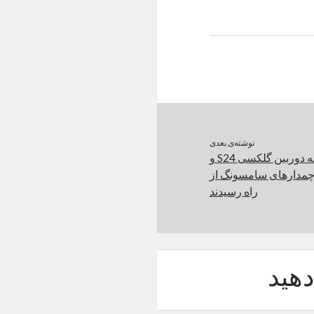
نوشته‌ی بعدی
دفتر زومیت از دریچه دوربین گلکسی S24 و
لاس؛ پرچمدارهای سامسونگ از
راه رسیدند
هید