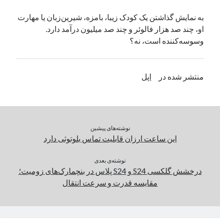
یک نویسنده دیدگاه وردپرس
در
تعمیرات تخصصی فیس آیدی
به نمایش گذاشتن یک کودک زیبا، بامزه، شیرین‌زبان یا مهارت
او، چند صد هزار فالوئر و چند صد میلیون درآمد دارد.
وسوسه‌کننده است، نه؟
بایگانی‌ها
مارس 2026
منتشر شده در
اپل
فوریه 2026
ژانویه 2026
دسامبر 2025
نوامبر 2025
آگوست 2025
نوشته‌های پیشین
جولای 2025
این ساعت ارزان قابلیت تماس بلوتوثی دارد
ژوئن 2025
می 2025
نوشته‌ی بعدی
درخشش گلکسی S24 و S24 پلاس در بنچمارک‌های زومیت؛
آوریل 2025
مقایسه قدرت و سرعت انتقال
مارس 2025
فوریه 2025
ژانویه 2025
دسامبر 2024