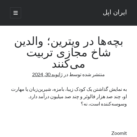
ایران اپل
باز
کردن
نوار
فهرست
اصلی
جستجو
کناری
جستجو
بچه‌ها در ویترین؛ والدین
شاخ مجازی تربیت
نوشته‌های تازه
می‌کنند
راه‌های اتصال موبایل و کامپیوتر به یکدیگر: تجربه‌ای یکپارچه و کاربردی
منتشر شده توسط
در
ژانویه 30, 2024
انتقاد کاربران از اتمام زودهنگام بسته‌های اینترنت ایرانسل همزمان با شرایط
جنگی
ادعای نت‌بلاکس: قطعی اینترنت ایران بیش از 120 ساعت ادامه یافت؛ اتصال
به نمایش گذاشتن یک کودک زیبا، بامزه، شیرین‌زبان یا مهارت
کشور به حدود یک درصد رسید
او، چند صد هزار فالوئر و چند صد میلیون درآمد دارد.
قطعی اینترنت در ایران از مرز 48 ساعت گذشت!
وسوسه‌کننده است، نه؟
گوشی HMD Luma با دوربین 50 مگاپیکسل و نمایشگر 120 هرتز رونمایی شد
آخرین دیدگاه‌ها
Zoomit