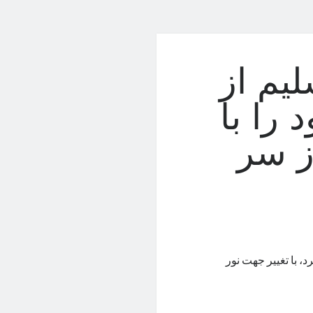
یم از
 را با
ز سر
به‌سر می‌برد، با تغییر جهت نور