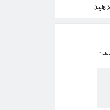
هید
ه‌اند
*