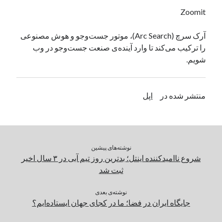
یک نویسنده دیدگاه وردپرس
در
تعمیرات تخصصی فیس آیدی
Zoomit
آرک سرچ (Arc Search)، موتور جست‌و‌جو و هوش مصنوعی
را ترکیب می‌کند تا وارد آینده‌ی صنعت جست‌و‌جو در وب
بایگانی‌ها
شویم.
مارس 2026
فوریه 2026
ژانویه 2026
منتشر شده در
اپل
دسامبر 2025
نوامبر 2025
آگوست 2025
جولای 2025
نوشته‌های پیشین
ژوئن 2025
شروع ناامیدکننده اینتل؛ بدترین روز تیم آبی در ۳ سال اخیر
می 2025
ثبت شد
آوریل 2025
مارس 2025
نوشته‌ی بعدی
فوریه 2025
جایگاه ایران در فضا؛ ما در کجای جهان ایستاده‌ایم؟
ژانویه 2025
دسامبر 2024