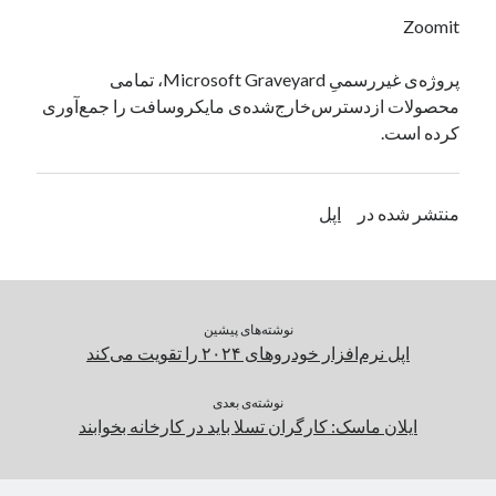
یک نویسنده دیدگاه وردپرس
در
تعمیرات تخصصی فیس آیدی
Zoomit
پروژه‌ی غیررسمیِ Microsoft Graveyard، تمامی
محصولات ازدسترس‌خارج‌شده‌ی مایکروسافت را جمع‌آوری
بایگانی‌ها
کرده است.
مارس 2026
فوریه 2026
ژانویه 2026
منتشر شده در
اپل
دسامبر 2025
نوامبر 2025
آگوست 2025
جولای 2025
نوشته‌های پیشین
ژوئن 2025
اپل نرم‌افزار خودروهای ۲۰۲۴ را تقویت می‌کند
می 2025
آوریل 2025
نوشته‌ی بعدی
مارس 2025
ایلان ماسک: کارگران تسلا باید در کارخانه بخوابند
فوریه 2025
ژانویه 2025
دسامبر 2024