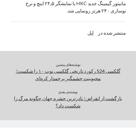
مانیتور گیمینگ جدید HKC با نمایشگر ۲۴٫۵ اینچ و نرخ
یک نویسنده دیدگاه وردپرس
در
تعمیرات تخصصی فیس آیدی
نوسازی ۲۴۰ هرتز رونمایی شد.
بایگانی‌ها
منتشر شده در
اپل
مارس 2026
فوریه 2026
ژانویه 2026
دسامبر 2025
نوشته‌های پیشین
نوامبر 2025
گلکسی S24 رکورد تاریخی گلکسی نوت ۱۰ را شکست؛
آگوست 2025
محبوبیت چشمگیر پرچمدار کره‌ای
جولای 2025
ژوئن 2025
نوشته‌ی بعدی
بازگشت از انقراض؛ نادرترین حشره جهان چگونه مرگ را
می 2025
شکست داد؟
آوریل 2025
مارس 2025
فوریه 2025
ژانویه 2025
دسامبر 2024