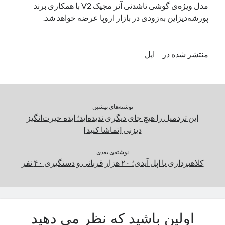
مدل ویژه‌ی گوشی تاشدنی آنر مجیک V2 با همکاری برند
یک نویسنده دیدگاه وردپرس
در
تعمیرات تخصصی فیس آیدی
پورشه‌دیزاین به‌زودی در بازار اروپا عرضه خواهد شد.
بایگانی‌ها
منتشر شده در
اپل
مارس 2026
فوریه 2026
ژانویه 2026
دسامبر 2025
نوشته‌های پیشین
نوامبر 2025
این تردمیل را هیچ جای دیگری ندیده‌اید؛ ایده حیرت‌انگیز
آگوست 2025
دیزنی [تماشا کنید]
جولای 2025
ژوئن 2025
نوشته‌ی بعدی
کلاهبرداری با اپل آیدی؛ ۲۰ هزار قربانی و دستگیری ۴۰ نفر
می 2025
آوریل 2025
مارس 2025
فوریه 2025
ژانویه 2025
اولین باشید که نظر می دهید
دسامبر 2024