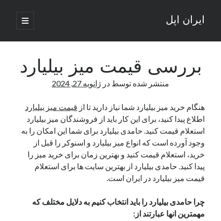
ایران اپل
باز
کردن
نوار
فهرست
اصلی
جستجو
کناری
جستجو
بررسی قیمت میز بیلیارد
منتشر شده توسط
در
ژانویه 27, 2024
نوشته‌های تازه
هنگام خرید میز بیلیارد شما نیاز دارید تا از
قیمت میز بیلیارد
راه‌های اتصال موبایل و کامپیوتر به یکدیگر: تجربه‌ای یکپارچه و کاربردی
اطلاع پیدا کنید، برای این کار باید از فروشندگان میز بیلیارد
انتقاد کاربران از اتمام زودهنگام بسته‌های اینترنت ایرانسل همزمان با شرایط
جنگی
استعلام قیمت کنید. حامدی بیلیارد برای شما این امکان را به
ادعای نت‌بلاکس: قطعی اینترنت ایران بیش از 120 ساعت ادامه یافت؛ اتصال
وجود آورده است که انواع میز بیلیارد و اسنوکر را قبل از
کشور به حدود یک درصد رسید
خرید، استعلام قیمت کنید و بهترین زمان برای خرید میز را
قطعی اینترنت در ایران از مرز 48 ساعت گذشت!
پیدا کنید. حامدی بیلیارد از بهترین سایت ها برای استعلام
گوشی HMD Luma با دوربین 50 مگاپیکسل و نمایشگر 120 هرتز رونمایی شد
قیمت میز بیلیارد در ایران است.
چرا حامدی بیلیارد را باید انتخاب کنیم به دلایل مختلف که
آخرین دیدگاه‌ها
مهمترین انها عبارتند از: