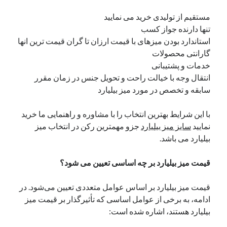
یک نویسنده دیدگاه وردپرس
در
تعمیرات تخصصی فیس آیدی
مستقیم از تولیدی خرید می نمایید
تنها دارنده جواز کسب
استاندارد بودن میزهای با قیمت ارزان تا گران قیمت ترین انها
گارانتی محصولات
بایگانی‌ها
خدمات و پشتیبانی
مارس 2026
انتقال وجه با خیالت راحت و تحویل جنس در زمان مقرر
فوریه 2026
سابقه و تخصص در مورد میز بیلیارد
ژانویه 2026
دسامبر 2025
با این شرایط بهترین انتخاب را با مشاوره و راهنمایی ما خرید
نوامبر 2025
نمایید
سایز میز بیلیارد
جزو مهمترین رکن در انتخاب میز
آگوست 2025
بیلیارد می باشد.
جولای 2025
ژوئن 2025
قیمت میز بیلیارد بر چه اساسی تعیین می شود؟
می 2025
آوریل 2025
قیمت میز بیلیارد بر اساس عوامل متعددی تعیین می‌شود. در
مارس 2025
ادامه، به برخی از عوامل اساسی که تأثیرگذار بر قیمت میز
فوریه 2025
بیلیارد هستند، اشاره شده است:
ژانویه 2025
دسامبر 2024