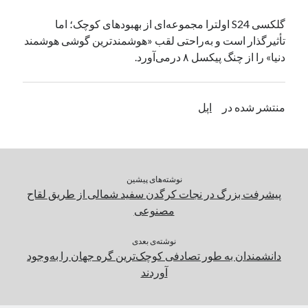
یک نویسنده دیدگاه وردپرس
در
تعمیرات تخصصی فیس آیدی
گلکسی S24 اولترا مجموعه‌ای از بهبودهای کوچک؛ اما
تأثیرگذار است و به‌راحتی لقب «هوشمندترین گوشی هوشمند
دنیا» را از چنگ پیکسل ۸ درمی‌آورد.
بایگانی‌ها
مارس 2026
منتشر شده در
اپل
فوریه 2026
ژانویه 2026
دسامبر 2025
نوامبر 2025
آگوست 2025
نوشته‌های پیشین
جولای 2025
پیشرفت بزرگ در نجات کرگدن سفید شمالی از طریق لقاح
ژوئن 2025
مصنوعی
می 2025
آوریل 2025
نوشته‌ی بعدی
دانشمندان به طور تصادفی کوچک‌ترین گره جهان را به‌وجود
مارس 2025
آوردند
فوریه 2025
ژانویه 2025
دسامبر 2024