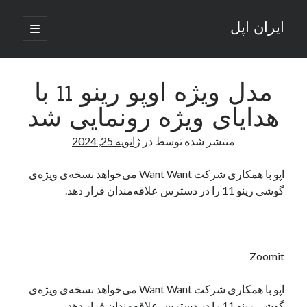
ایران اپل
باز
کردن
نوار
فهرست
اصلی
جستجو
کناری
جستجو
مدل ویژه اوپو رینو 11 با
هدایای ویژه رونمایی شد
نوشته‌های تازه
منتشر شده توسط
در
ژانویه 25, 2024
راه‌های اتصال موبایل و کامپیوتر به یکدیگر: تجربه‌ای یکپارچه و کاربردی
انتقاد کاربران از اتمام زودهنگام بسته‌های اینترنت ایرانسل همزمان با شرایط
اپو با همکاری شرکت Want Want می‌خواهد نسخه‌ی ویژه‌ی
جنگی
گوشی رینو 11 را در دسترس علاقه‌مندان قرار دهد.
ادعای نت‌بلاکس: قطعی اینترنت ایران بیش از 120 ساعت ادامه یافت؛ اتصال
کشور به حدود یک درصد رسید
قطعی اینترنت در ایران از مرز 48 ساعت گذشت!
گوشی HMD Luma با دوربین 50 مگاپیکسل و نمایشگر 120 هرتز رونمایی شد
Zoomit
اپو با همکاری شرکت Want Want می‌خواهد نسخه‌ی ویژه‌ی
آخرین دیدگاه‌ها
گوشی رینو 11 را در دسترس علاقه‌مندان قرار دهد.