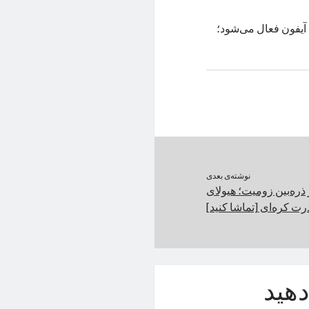
ی آیفون فعال می‌شود؛
نوشته‌ی بعدی
لترا زیر ذره‌بین زومیت؛ هیولای
رت کره‌ای [تماشا کنید]
هید