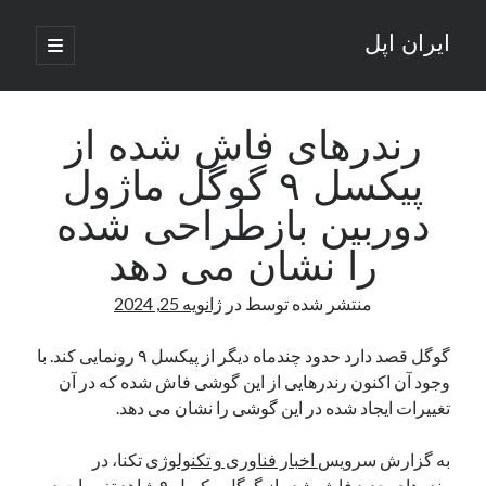
ایران اپل
باز
کردن
نوار
فهرست
اصلی
جستجو
کناری
جستجو
رندرهای فاش شده از
پیکسل ۹ گوگل ماژول
نوشته‌های تازه
دوربین بازطراحی شده
راه‌های اتصال موبایل و کامپیوتر به یکدیگر: تجربه‌ای یکپارچه و کاربردی
را نشان می دهد
انتقاد کاربران از اتمام زودهنگام بسته‌های اینترنت ایرانسل همزمان با شرایط
جنگی
منتشر شده توسط
در
ژانویه 25, 2024
ادعای نت‌بلاکس: قطعی اینترنت ایران بیش از 120 ساعت ادامه یافت؛ اتصال
کشور به حدود یک درصد رسید
گوگل قصد دارد حدود چندماه دیگر از پیکسل ۹ رونمایی کند. با
قطعی اینترنت در ایران از مرز 48 ساعت گذشت!
وجود آن اکنون رندرهایی از این گوشی فاش شده که در آن
گوشی HMD Luma با دوربین 50 مگاپیکسل و نمایشگر 120 هرتز رونمایی شد
تغییرات ایجاد شده در این گوشی را نشان می دهد.
به گزارش سرویس
اخبار فناوری و تکنولوژی
تکنا، در
آخرین دیدگاه‌ها
رندرهای جدید فاش شده از گوگل پیکسل ۹ شاهد تغییرات در