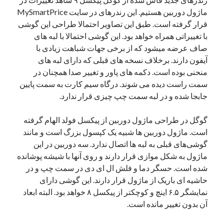
یک نویسنده دیدگاه وردپرس
در
تعمیرات تخصصی فیس آیدی
ماژول دوربین هستیم. این رندرهای در سایت MySmartPrice
قرار گرفته است. طبق این تصاویر احتمالا طراحی این گوشی
با تغییراتی همراه خواهد بود. این گوشی احتمالا با لبه های
صاف عرضه میشود که از برخی جهات شباهت زیادی با
بایگانی‌ها
آیفون دارند. برخلاف نسخه های قبلی که دارای لبه های
مارس 2026
منحنی بوده است. دکمه های پاور و تغییر صدا همچنان در
فوریه 2026
سمت راست دیده می شوند. درگاه سیم کارت به سمت پایین
ژانویه 2026
جابجا شده و در لبه سمت چپ چیزی قرار ندارد.‌
دسامبر 2025
نوامبر 2025
گوگل در طراحی ماژول دوربین از پیکسل فولد الهام گرفته
آگوست 2025
است. ماژول دوربین ها شبیه یک کپسول بزرگ است و مانند
جولای 2025
گوشی‌های قبلی به لبه ها اتصال ندارد. سه دوربین در این
ژوئن 2025
ماژول به شکل موازی قرار دارند و روی آنها با شیشه پوشانده
می 2025
شده است. حسگر دما و فلش ال ای دی در سمت چپ و در
آوریل 2025
حاشیه ای باریک از ماژول قرار دارند. این گوشی دارای
مارس 2025
نمایشگر ۶.۵ اینچ و کوچکتر از پیکسل ۸ خواهد بود. البته ابعاد
فوریه 2025
آن بدون تغییر مانده است.
ژانویه 2025
دسامبر 2024