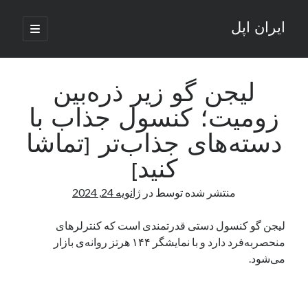
ایران اپل
باز
کردن
نوار
فهرست
اصلی
جستجو
کناری
جستجو
لیجن گو زیر ذره‌بین
زومیت؛ کنسول جذاب با
نوشته‌های تازه
دسته‌های جذاب‌تر [تماشا
راه‌های اتصال موبایل و کامپیوتر به یکدیگر: تجربه‌ای یکپارچه و کاربردی
کنید]
انتقاد کاربران از اتمام زودهنگام بسته‌های اینترنت ایرانسل همزمان با شرایط
جنگی
منتشر شده توسط
در
ژانویه 24, 2024
ادعای نت‌بلاکس: قطعی اینترنت ایران بیش از 120 ساعت ادامه یافت؛ اتصال
کشور به حدود یک درصد رسید
لیجن گو کنسول دستی قدرتمندی است که کنترلرهای
قطعی اینترنت در ایران از مرز 48 ساعت گذشت!
منحصربه‌فرد دارد و با نمایشگر ۱۴۴ هرتز روانه‌ی بازار
گوشی HMD Luma با دوربین 50 مگاپیکسل و نمایشگر 120 هرتز رونمایی شد
می‌شود.
آخرین دیدگاه‌ها