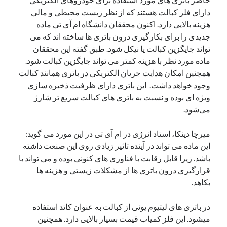
یک نویسنده دیدگاه وردپرس
در
تعمیرات تخصصی فیس آیدی
دارای فلز کبالت هستند که از نظر زیست محیطی و مالی
هزینه بالایی دارد.‌ اکنون محققان دانشگاه ام آی تی ماده
جدیدی را برای بکارگیری درون باتری ها ساخته اند که می
تواند جایگزین کبالت یا نیکل شود. طبق گفته این محققان
بایگانی‌ها
ماده مورد نظر با هزینه کمتر می تواند جایگزین کبالت شود.
مارس 2026
همچنین امکان هدایت جریان الکتریکی در باتری همانند کبالت
فوریه 2026
وجود خواهد داشت. این باتری دارای ظرفیت ذخیره سازی
ژانویه 2026
ویژه ای بوده و نسبت به باتری های کبالت سریع تر شارژ
دسامبر 2025
می‌شود.
نوامبر 2025
آگوست 2025
میرچا دینکا، استاد انرژی در ام آی تی در این مورد می گوید:
جولای 2025
این ماده می تواند در آینده تاثیر زیادی روی این صنعت داشته
ژوئن 2025
باشد. زیرا قابل رقابت با فناوری های کنونی بوده و می تواند با
می 2025
قرارگیری درون باتری ها از مشکلات زیستی و هزینه ها
آوریل 2025
بکاهد.
مارس 2025
فوریه 2025
در باتری های لیتیوم یونی از کبالت به عنوان کاتد استفاده
ژانویه 2025
میشود. این فلز کمیاب قیمت بسیار بالایی دارد. همچنین
دسامبر 2024