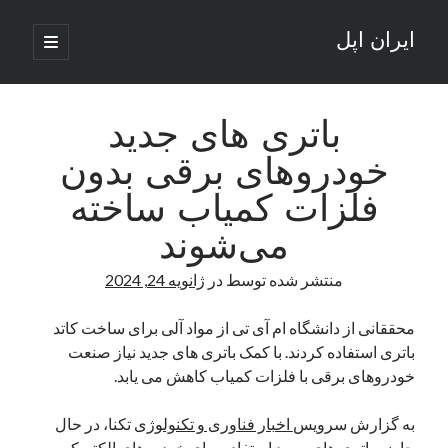
ایران اپل
باز
کردن
نوار
فهرست
اصلی
جستجو
کناری
جستجو
باتری های جدید
خودروهای برقی بدون
نوشته‌های تازه
فلزات کمیاب ساخته
راه‌های اتصال موبایل و کامپیوتر به یکدیگر: تجربه‌ای یکپارچه و کاربردی
می‌شوند
انتقاد کاربران از اتمام زودهنگام بسته‌های اینترنت ایرانسل همزمان با شرایط
جنگی
منتشر شده توسط
در
ژانویه 24, 2024
ادعای نت‌بلاکس: قطعی اینترنت ایران بیش از 120 ساعت ادامه یافت؛ اتصال
کشور به حدود یک درصد رسید
محققانی از دانشگاه ام آی تی از مواد آلی برای ساخت کاتد
قطعی اینترنت در ایران از مرز 48 ساعت گذشت!
باتری استفاده کردند. با کمک باتری های جدید نیاز صنعت
گوشی HMD Luma با دوربین 50 مگاپیکسل و نمایشگر 120 هرتز رونمایی شد
خودروهای برقی با فلزات کمیاب کاهش می یابد.
به گزارش سرویس
اخبار فناوری و تکنولوژی
تکنا، در حال
آخرین دیدگاه‌ها
حاضر باتری های مورد استفاده برای خودروهای الکتریکی