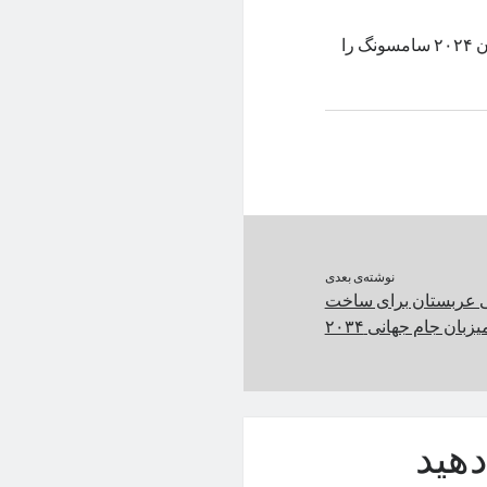
بنچمارک جدید سری گلکسی S24 قدرت پردازشی و شارژدهی پرچم‌داران ۲۰۲۴ سامسونگ را
نوشته‌ی بعدی
ی عربستان برای ساخت
زبان جام جهانی ۲۰۳۴
هید