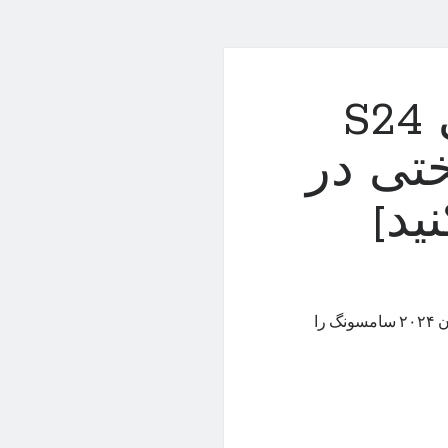
قدر‌ت‌نمایی گلکسی S24
ختی در
ید]
بنچمارک جدید سری گلکسی S24 قدرت پردازشی و شارژدهی پرچم‌داران ۲۰۲۴ سامسونگ را