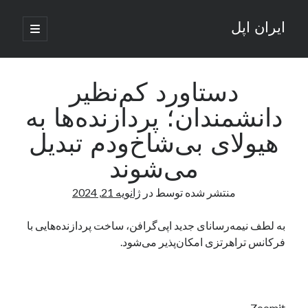
ایران اپل
باز
کردن
نوار
فهرست
اصلی
جستجو
کناری
جستجو
دستاورد کم‌نظیر
دانشمندان؛ پردازنده‌ها به
نوشته‌های تازه
هیولای بی‌شاخ‌ودم تبدیل
راه‌های اتصال موبایل و کامپیوتر به یکدیگر: تجربه‌ای یکپارچه و کاربردی
می‌شوند
انتقاد کاربران از اتمام زودهنگام بسته‌های اینترنت ایرانسل همزمان با شرایط
جنگی
منتشر شده توسط
در
ژانویه 21, 2024
ادعای نت‌بلاکس: قطعی اینترنت ایران بیش از 120 ساعت ادامه یافت؛ اتصال
کشور به حدود یک درصد رسید
به لطف نیمه‌رسانای جدید اپی‌گرافن، ساخت پردازنده‌هایی با
قطعی اینترنت در ایران از مرز 48 ساعت گذشت!
فرکانس تراهرتزی امکان‌پذیر می‌شود.
گوشی HMD Luma با دوربین 50 مگاپیکسل و نمایشگر 120 هرتز رونمایی شد
آخرین دیدگاه‌ها
Zoomit