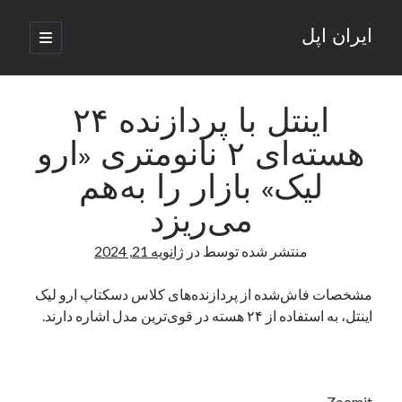
ایران اپل
باز
کردن
نوار
فهرست
اصلی
جستجو
کناری
جستجو
اینتل با پردازنده ۲۴
هسته‌ای ۲ نانومتری «ارو
نوشته‌های تازه
لیک» بازار را به‌هم
راه‌های اتصال موبایل و کامپیوتر به یکدیگر: تجربه‌ای یکپارچه و کاربردی
می‌ریزد
انتقاد کاربران از اتمام زودهنگام بسته‌های اینترنت ایرانسل همزمان با شرایط
جنگی
منتشر شده توسط
در
ژانویه 21, 2024
ادعای نت‌بلاکس: قطعی اینترنت ایران بیش از 120 ساعت ادامه یافت؛ اتصال
کشور به حدود یک درصد رسید
مشخصات فاش‌شده از پردازنده‌های کلاس دسکتاپ ارو لیک
قطعی اینترنت در ایران از مرز 48 ساعت گذشت!
اینتل، به استفاده از ۲۴ هسته در قوی‌ترین مدل اشاره دارند.
گوشی HMD Luma با دوربین 50 مگاپیکسل و نمایشگر 120 هرتز رونمایی شد
آخرین دیدگاه‌ها
Zoomit