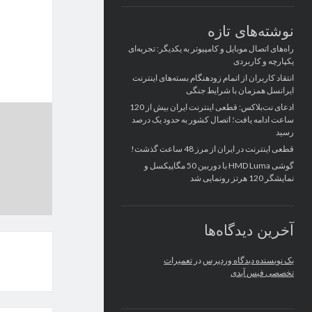
نوشته‌های تازه
راه‌های اتصال موبایل و کامپیوتر به یکدیگر: تجربه‌ای
یکپارچه و کاربردی
انتقاد کاربران از اتمام زودهنگام بسته‌های اینترنت
ایرانسل همزمان با شرایط جنگی
ادعای نت‌بلاکس: قطعی اینترنت ایران بیش از 120
ساعت ادامه یافت؛ اتصال کشور به حدود یک درصد
رسید
قطعی اینترنت در ایران از مرز 48 ساعت گذشت!
گوشی HMD Luma با دوربین 50 مگاپیکسل و
نمایشگر 120 هرتز رونمایی شد
آخرین دیدگاه‌ها
یک نویسنده دیدگاه وردپرس
در
تعمیرات
تخصصی فیس آیدی