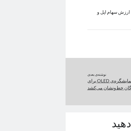
روش «بی‌رمق» آیفون ۱۵ اشاره کرد، ارزش سهام اپل و
نوشته‌ی بعدی
ایسوس با لپ تاپ دونمایشگره‌ی OLED برای
ان خط‌و‌نشان می‌کشد
هید