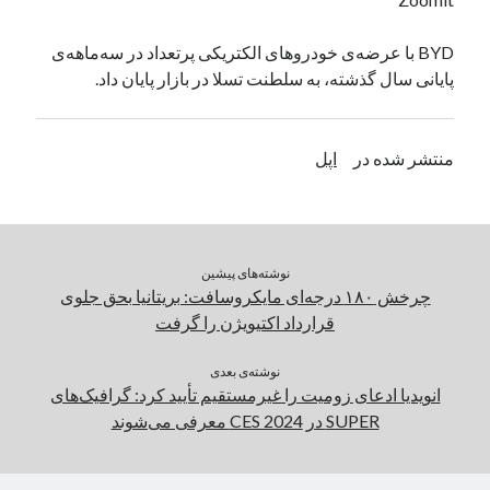
یک نویسنده دیدگاه وردپرس
در
تعمیرات تخصصی فیس آیدی
BYD با عرضه‌ی خودروهای الکتریکی پرتعداد در سه‌ماهه‌ی
پایانی سال گذشته، به سلطنت تسلا در بازار پایان داد.
بایگانی‌ها
مارس 2026
منتشر شده در
اپل
فوریه 2026
ژانویه 2026
دسامبر 2025
نوامبر 2025
نوشته‌های پیشین
آگوست 2025
چرخش ۱۸۰ درجه‌ای مایکروسافت: بریتانیا بحق جلوی
جولای 2025
قرارداد اکتیویژن را گرفت
ژوئن 2025
می 2025
نوشته‌ی بعدی
آوریل 2025
انویدیا ادعای زومیت را غیرمستقیم تأیید کرد: گرافیک‌های
مارس 2025
SUPER در CES 2024 معرفی می‌شوند
فوریه 2025
ژانویه 2025
دسامبر 2024