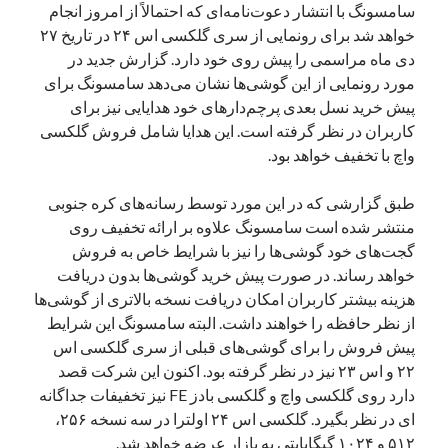
سامسونگ با انتشار دعوت‌نامه‌ای که احتمالاً از امروز انجام
یک نویسنده دیدگاه وردپرس
در
تعمیرات تخصصی فیس آیدی
خواهد شد برای رونمایی از سری گلکسی اس ۲۴ در تاریخ ۲۷
دی ماه مراسمی را پیش روی خود دارد. گزارش جدید در
مورد رونمایی از این گوشی‌ها نشان می‌دهد سامسونگ برای
پیش خرید نسل بعدی پرچم‌دارهای خود هدایایی نیز برای
بایگانی‌ها
کاربران در نظر گرفته است. این هدایا شامل فروش گلکسی
مارس 2026
واچ با تخفیف خواهد بود.
فوریه 2026
ژانویه 2026
طبق گزارشی که در این مورد توسط رسانه‌های کره جنوبی
دسامبر 2025
منتشر شده است سامسونگ علاوه بر ارائه تخفیف روی
نوامبر 2025
گجت‌های خود گوشی‌ها را نیز با شرایط خاص به فروش
آگوست 2025
خواهد رساند. در صورت پیش خرید گوشی‌ها بدون دریافت
جولای 2025
هزینه بیشتر کاربران امکان دریافت نسخه بالاتری از گوشی‌ها
ژوئن 2025
از نظر حافظه را خواهند داشت. البته سامسونگ این شرایط
می 2025
پیش فروش را برای گوشی‌های قبلی از سری گلکسی اس
آوریل 2025
۲۲ و اس ۲۳ نیز در نظر گرفته بود. اکنون این شرکت قصد
مارس 2025
دارد روی گلکسی واچ و گلکسی بادز FE نیز تخفیفات جداگانه
فوریه 2025
ای در نظر بگیرد. گلکسی اس ۲۴ اولترا در سه نسخه ۲۵۶،
ژانویه 2025
۵۱۲ و ۱۰۲۴ گیگابایتی به بازار عرضه خواهد شد.
دسامبر 2024