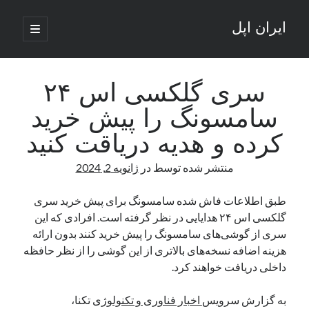
ایران اپل
باز
کردن
نوار
فهرست
اصلی
جستجو
کناری
جستجو
سری گلکسی اس ۲۴
سامسونگ را پیش خرید
نوشته‌های تازه
کرده و هدیه دریاقت کنید
راه‌های اتصال موبایل و کامپیوتر به یکدیگر: تجربه‌ای یکپارچه و کاربردی
منتشر شده توسط
در
ژانویه 2, 2024
انتقاد کاربران از اتمام زودهنگام بسته‌های اینترنت ایرانسل همزمان با شرایط
جنگی
ادعای نت‌بلاکس: قطعی اینترنت ایران بیش از 120 ساعت ادامه یافت؛ اتصال
طبق اطلاعات فاش شده سامسونگ برای پیش خرید سری
کشور به حدود یک درصد رسید
گلکسی اس ۲۴ هدایایی در نظر گرفته است. افرادی که این
قطعی اینترنت در ایران از مرز 48 ساعت گذشت!
سری از گوشی‌های سامسونگ را پیش خرید کنند بدون ارائه
گوشی HMD Luma با دوربین 50 مگاپیکسل و نمایشگر 120 هرتز رونمایی شد
هزینه اضافه نسخه‌های بالاتری از این گوشی را از نظر حافظه
داخلی دریافت خواهند کرد.
آخرین دیدگاه‌ها
به گزارش سرویس
اخبار فناوری و تکنولوژی
تکنا،