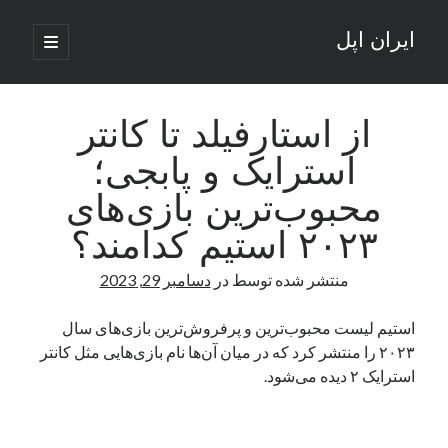
ایران اپل
باز
کردن
نوار
فهرست
اصلی
جستجو
کناری
جستجو
از استارفیلد تا کانتر
استرایک و پابجی؛
نوشته‌های تازه
محبوب‌ترین بازی‌های
راه‌های اتصال موبایل و کامپیوتر به یکدیگر: تجربه‌ای یکپارچه و کاربردی
۲۰۲۳ استیم کدامند؟
انتقاد کاربران از اتمام زودهنگام بسته‌های اینترنت ایرانسل همزمان با شرایط
جنگی
منتشر شده توسط
در
دسامبر 29, 2023
ادعای نت‌بلاکس: قطعی اینترنت ایران بیش از 120 ساعت ادامه یافت؛ اتصال
کشور به حدود یک درصد رسید
استیم لیست محبوب‌ترین و پرفروش‌ترین بازی‌های سال
قطعی اینترنت در ایران از مرز 48 ساعت گذشت!
۲۰۲۳ را منتشر کرد که در میان آن‌ها نام‌ بازی‌هایی مثل کانتر
گوشی HMD Luma با دوربین 50 مگاپیکسل و نمایشگر 120 هرتز رونمایی شد
استرایک ۲ دیده می‌شود.
آخرین دیدگاه‌ها