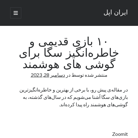
ایران اپل
باز
کردن
نوار
فهرست
اصلی
جستجو
کناری
جستجو
۱۰ بازی قدیمی و
خاطره‌انگیز سگا برای
نوشته‌های تازه
گوشی های هوشمند
راه‌های اتصال موبایل و کامپیوتر به یکدیگر: تجربه‌ای یکپارچه و کاربردی
منتشر شده توسط
در
دسامبر 28, 2023
انتقاد کاربران از اتمام زودهنگام بسته‌های اینترنت ایرانسل همزمان با شرایط
جنگی
ادعای نت‌بلاکس: قطعی اینترنت ایران بیش از 120 ساعت ادامه یافت؛ اتصال
در مقاله‌ی پیش رو، با برخی از بهترین و خاطره‌انگیزترین
کشور به حدود یک درصد رسید
بازی‌های سگا آشنا می‌شویم که در سال‌های گذشته، به
قطعی اینترنت در ایران از مرز 48 ساعت گذشت!
گوشی‌های هوشمند راه پیدا کرده‌اند.
گوشی HMD Luma با دوربین 50 مگاپیکسل و نمایشگر 120 هرتز رونمایی شد
آخرین دیدگاه‌ها
Zoomit