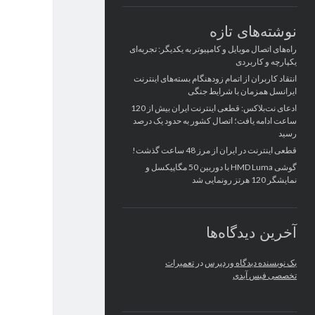
نوشته‌های تازه
راه‌های اتصال موبایل و کامپیوتر به یکدیگر: تجربه‌ای
یکپارچه و کاربردی
انتقاد کاربران از اتمام زودهنگام بسته‌های اینترنت
ایرانسل همزمان با شرایط جنگی
ادعای نت‌بلاکس: قطعی اینترنت ایران بیش از 120
ساعت ادامه یافت؛ اتصال کشور به حدود یک درصد
رسید
قطعی اینترنت در ایران از مرز 48 ساعت گذشت!
گوشی HMD Luma با دوربین 50 مگاپیکسل و
نمایشگر 120 هرتز رونمایی شد
آخرین دیدگاه‌ها
یک نویسنده دیدگاه وردپرس
در
تعمیرات
تخصصی فیس آیدی