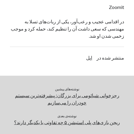
یک نویسنده دیدگاه وردپرس
در
تعمیرات تخصصی فیس آیدی
Zoomit
در اقدامی عجیب و رعب‌آور، یکی از ربات‌های تسلا به
مهندسی که سعی داشت آن را تنظیم کند، حمله کرد و موجب
بایگانی‌ها
زخمی شدن او شد.
مارس 2026
فوریه 2026
ژانویه 2026
منتشر شده در
اپل
دسامبر 2025
نوامبر 2025
آگوست 2025
جولای 2025
نوشته‌های پیشین
ژوئن 2025
رجزخوانی شیائومی برای بزرگان: پیشرفته‌ترین سیستم
می 2025
خودران را می‌سازیم
آوریل 2025
مارس 2025
نوشته‌ی بعدی
فوریه 2025
ریجن بازی‌های پلی استیشن ۵ چه تفاوتی با یکدیگر دارند؟
ژانویه 2025
دسامبر 2024